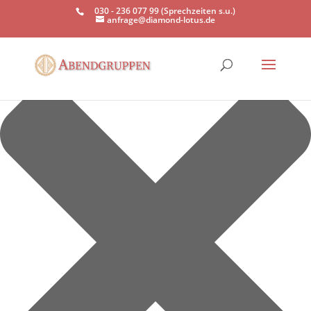
Einwilligung verwalten
030 - 236 077 99 (Sprechzeiten s.u.)
anfrage@diamond-lotus.de