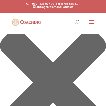
Einwilligung verwalten
030 - 236 077 99 (Sprechzeiten s.u.)
anfrage@diamond-lotus.de