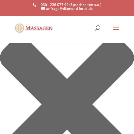
Einwilligung verwalten
030 - 236 077 99 (Sprechzeiten s.u.)
anfrage@diamond-lotus.de