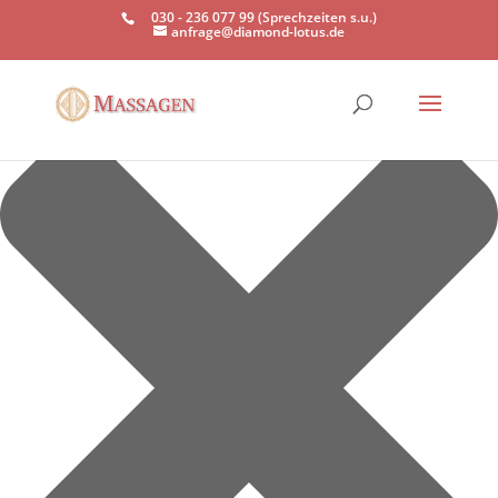
Einwilligung verwalten
030 - 236 077 99 (Sprechzeiten s.u.)
anfrage@diamond-lotus.de