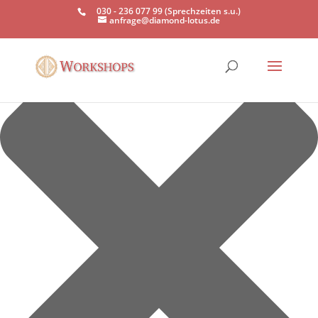
Einwilligung verwalten
030 - 236 077 99 (Sprechzeiten s.u.)
anfrage@diamond-lotus.de