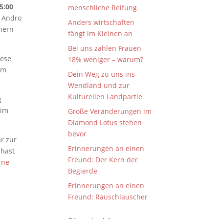
5:00
menschliche Reifung
r Andro
Anders wirtschaften
nern
fängt im Kleinen an
Bei uns zahlen Frauen
iese
18% weniger – warum?
em
Dein Weg zu uns ins
Wendland und zur
Kulturellen Landpartie
g
 im
Große Veränderungen im
Diamond Lotus stehen
bevor
r zur
Erinnerungen an einen
 hast
Freund: Der Kern der
rne
Begierde
Erinnerungen an einen
Freund: Rauschlauscher