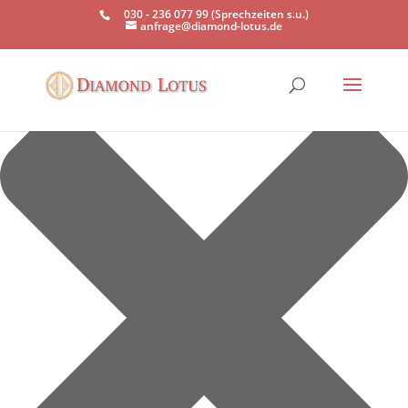
Einwilligung verwalten
030 - 236 077 99 (Sprechzeiten s.u.)
anfrage@diamond-lotus.de