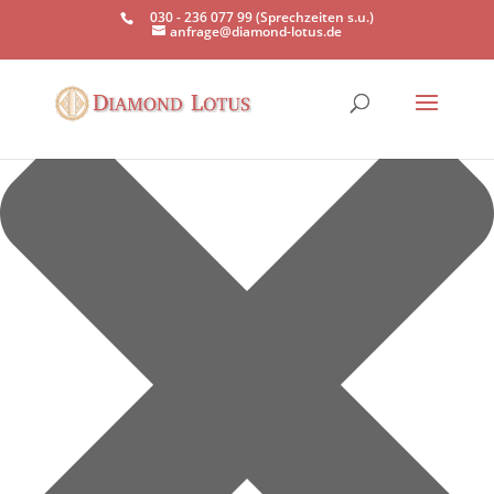
Einwilligung verwalten
030 - 236 077 99 (Sprechzeiten s.u.)
anfrage@diamond-lotus.de