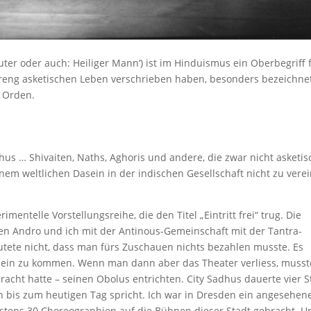
Guter oder auch: Heiliger Mann‘) ist im Hinduismus ein Oberbegriff 
 streng asketischen Leben verschrieben haben, besonders bezeichnet
 Orden.
dhus … Shivaiten, Naths, Aghoris und andere, die zwar nicht asketi
inem weltlichen Dasein in der indischen Gesellschaft nicht zu vere
entelle Vorstellungsreihe, die den Titel „Eintritt frei“ trug. Die
ten Andro und ich mit der Antinous-Gemeinschaft mit der Tantra-
deutete nicht, dass man fürs Zuschauen nichts bezahlen musste. Es
hinein zu kommen. Wenn man dann aber das Theater verliess, muss
racht hatte – seinen Obolus entrichten. City Sadhus dauerte vier 
n bis zum heutigen Tag spricht. Ich war in Dresden ein angesehen
stens 30 Choreographien auf die Bühnen dieser Stadt gebracht. U