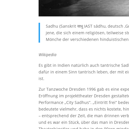
Sadhu (Sanskrit साधु IAST sādhu, deutsch ‚
jene, die sich einem religiösen, teilweise
Mönche der verschiedenen hinduistischen
Wikipedia
Es gibt in Indien natürlich auch tantrische Sa
dafür in einem Sinn tantrisch leben, der mit e
ist.
Zur Tanzwoche Dresden 1996 gab es eine experim
Eröffnung im projekttheater Dresden gestalte
Performance „City Sadhus“. „Eintritt frei“ be
bedeutete vielmehr, dass es nichts kostete, 
– entsprechend der Zeit, die man drinnen verb
und es war ein Stück, über das man in Dresde
Theaterkünstler und habe in den 90ern minde