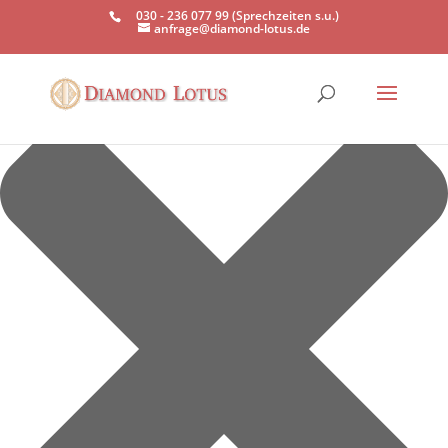
Einwilligung verwalten
030 - 236 077 99 (Sprechzeiten s.u.)
anfrage@diamond-lotus.de