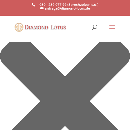
Einwilligung verwalten
030 - 236 077 99 (Sprechzeiten s.u.)
anfrage@diamond-lotus.de