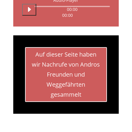
Audio-Player
00:00
00:00
Auf dieser Seite haben
wir Nachrufe von Andros
Freunden und
Weggefährten
gesammelt