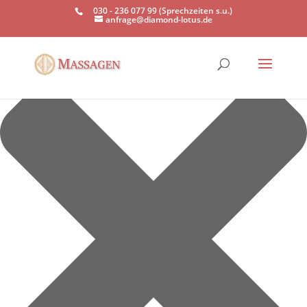
Einwilligung verwalten
030 - 236 077 99 (Sprechzeiten s.u.)
anfrage@diamond-lotus.de