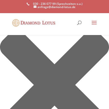
Einwilligung verwalten
030 - 236 077 99 (Sprechzeiten s.u.)
anfrage@diamond-lotus.de