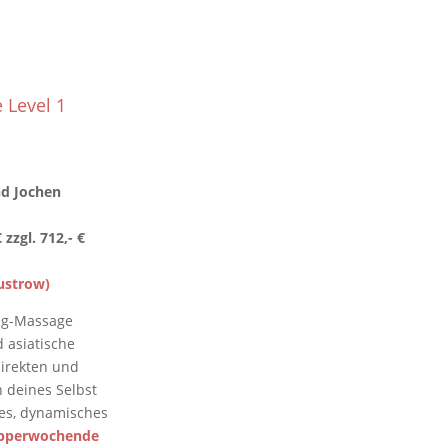
 Level 1
d Jochen
 zzgl. 712,- €
ustrow)
ang-Massage
 asiatische
direkten und
n deines Selbst
ches, dynamisches
pperwochende