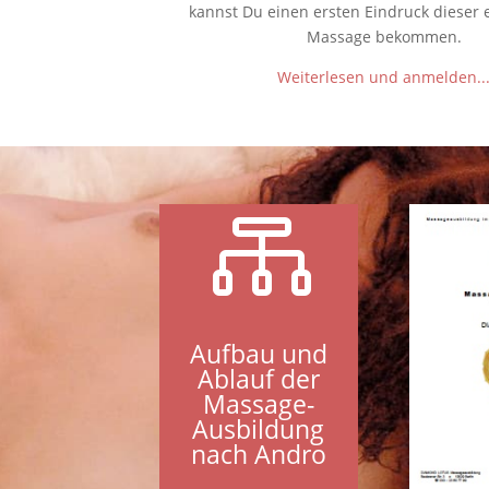
kannst Du einen ersten Eindruck dieser e
Massage bekommen.
Weiterlesen und anmelden..

Aufbau und
Ablauf der
Massage-
Ausbildung
nach Andro