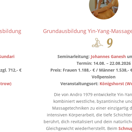
sbildung
Grundausbildung Yin-Yang-Massage
Sundari
Seminarleitung:
Johannes Ganesh
un
Termin: 14.08. – 22.08.2026
zgl. 712,- €
Preis: Frauen 1.188,- € / Männer 1.538,- €
Vollpension
strow)
Veranstaltungsort:
Königshorst (W
Die von Andro 1979 entwickelte Yin-Y
kombiniert westliche, byzantinische und
Massagetechniken zu einer einzigartig 
intensiven Körperarbeit, die tiefe Schichte
berührt, dich revitalisiert und dein natürli
Gleichgewicht wiederherstellt. Beim
Schnu