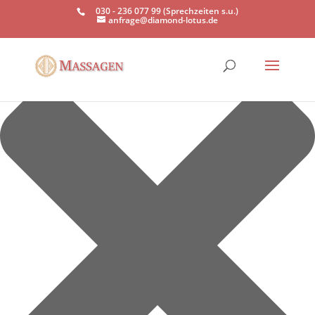
Einwilligung verwalten
030 - 236 077 99 (Sprechzeiten s.u.)
anfrage@diamond-lotus.de