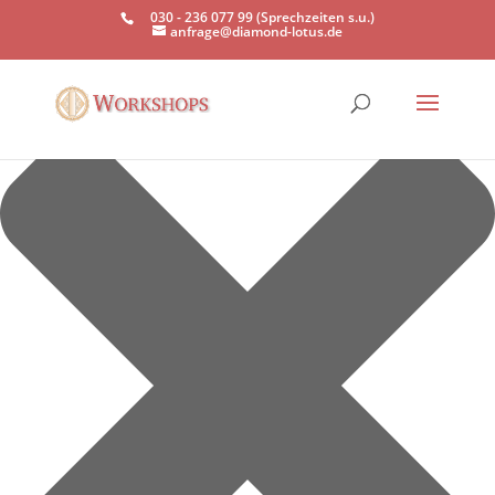
Einwilligung verwalten
030 - 236 077 99 (Sprechzeiten s.u.)
anfrage@diamond-lotus.de